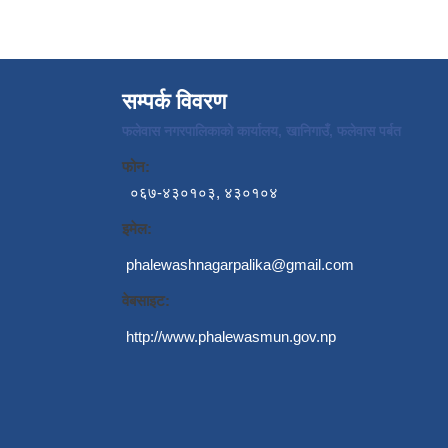
सम्पर्क विवरण
फलेवास नगरपालिकाको कार्यालय, खानिगाउँ, फलेवास पर्बत
फोन:
०६७-४३०१०३, ४३०१०४
इमेल:
phalewashnagarpalika@gmail.com
वेबसाइट:
http://www.phalewasmun.gov.np