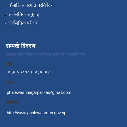
चौमासिक प्रगति प्रतिवेदन
सार्वजनिक सुनुवाई
सार्वजनिक परीक्षण
सम्पर्क विवरण
फलेवास नगरपालिकाको कार्यालय, खानिगाउँ, फलेवास पर्बत
फोन:
०६७-४३०१०३, ४३०१०४
इमेल:
phalewashnagarpalika@gmail.com
वेबसाइट:
http://www.phalewasmun.gov.np