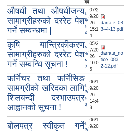
वर्ष
औषधी तथा औषधीजन्य
07/2
८
9/20
सामाग्रीहरुको दररेट पेश
३/
26 -
darrate_08
८
गर्ने सम्वन्धमा |
15:1
3--4-13.pdf
४
4
कृषि यान्त्रिकीकरण
05/2
८
7/20
सामाग्रीहरुको दररेट पेश
२/
darrate_no
26 -
८
tice_083-
गर्ने सम्वन्धि सूचना !
10:0
३
2-12.pdf
5
फर्निचर तथा फर्निसिङ
06/1
८
सामग्रीको खरिदका लागि
9/20
२/
26 -
शिलबन्दी दरभाउपत्र
८
14:4
३
आह्वानको सूचना !
8
06/1
८
बोलपत्र स्वीकृत गर्ने
9/20
२/