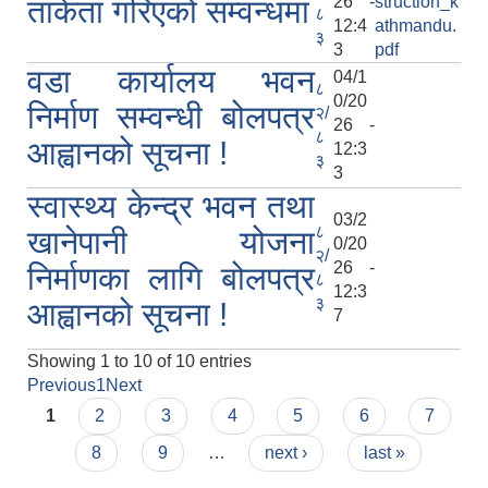
26 -
struction_k
ताकेता गरिएको सम्वन्धमा
८
12:4
athmandu.
३
3
pdf
वडा कार्यालय भवन
04/1
८
0/20
निर्माण सम्वन्धी बोलपत्र
२/
26 -
८
आह्वानको सूचना !
12:3
३
3
स्वास्थ्य केन्द्र भवन तथा
03/2
८
खानेपानी योजना
0/20
२/
26 -
निर्माणका लागि बोलपत्र
८
12:3
३
आह्वानको सूचना !
7
Showing 1 to 10 of 10 entries
Previous
1
Next
Pages
1
2
3
4
5
6
7
8
9
…
next ›
last »