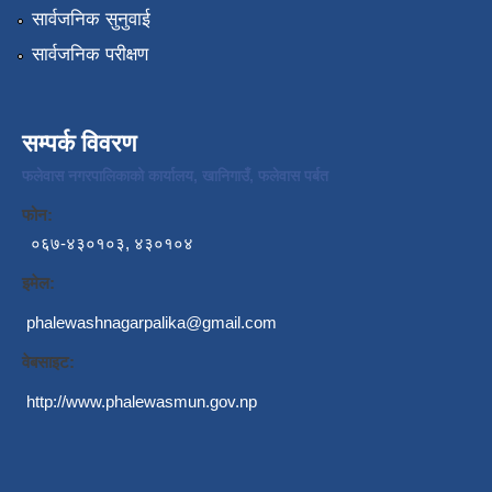
सार्वजनिक सुनुवाई
सार्वजनिक परीक्षण
सम्पर्क विवरण
फलेवास नगरपालिकाको कार्यालय, खानिगाउँ, फलेवास पर्बत
फोन:
०६७-४३०१०३, ४३०१०४
इमेल:
phalewashnagarpalika@gmail.com
वेबसाइट:
http://www.phalewasmun.gov.np