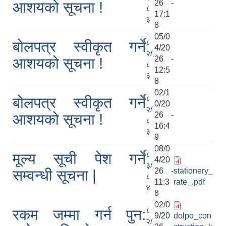
26 -
आशयको सूचना !
८
17:1
३
8
05/0
८
बोलपत्र स्वीकृत गर्ने
4/20
२/
26 -
आशयको सूचना !
८
12:5
३
8
02/1
८
बोलपत्र स्वीकृत गर्ने
0/20
२/
26 -
आशयको सूचना !
८
16:4
३
9
08/0
८
मूल्य सूची पेश गर्ने
4/20
३/
26 -
stationery_
सम्वन्धी सूचना |
८
11:3
rate_.pdf
४
8
02/0
८
रकम जम्मा गर्न पुन:
9/20
dolpo_con
२/