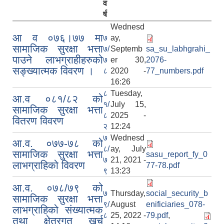
व
र्ष
Wednesd
आ व ०७६।७७ मा
७
ay,
सामाजिक सुरक्षा भत्ता
७/
Septemb
sa_su_labhgrahi_
पाउने लाभग्राहीहरुको
७
er 30,
2076-
स‌ङ्ख्यात्मक विवरण ।
८
2020 -
77_numbers.pdf
16:26
८
Tuesday,
आ.व ०८१/८२ को
१/
July 15,
सामाजिक सुरक्षा भत्ता
८
2025 -
वितरण विवरण
२
12:24
७
Wednesd
आ.व. ०७७-७८ को
८/
ay, July
सामाजिक सुरक्षा भत्ता
sasu_report_fy_0
७
21, 2021 -
लाभग्राहिको विवरण
77-78.pdf
९
13:23
आ.व. ०७८/७९ को
७
Thursday,
social_security_b
सामाजिक सुरक्षा भत्ता
९/
August
enificiaries_078-
लाभग्राहिको संख्यात्मक
८
25, 2022 -
79.pdf
,
तथा क्षेत्रगत खर्च