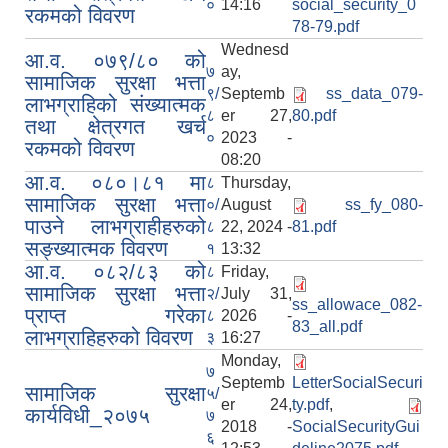
०
14:16
social_security_0
रकमको विवरण
78-79.pdf
Wednesd
आ.व. ०७९/८० को
७
ay,
सामाजिक सुरक्षा भत्ता
९/
Septemb
ss_data_079-
लाभग्राहिको संख्यात्मक
८
er 27,
80.pdf
तथा क्षेत्रगत खर्च
०
2023 -
रकमको विवरण
08:20
आ.व. ०८०।८१ मा
८
Thursday,
सामाजिक सुरक्षा भत्ता
०/
August
ss_fy_080-
पाउने लाभग्राहीहरुको
८
22, 2024 -
81.pdf
स‌ङ्ख्यात्मक विवरण
१
13:32
आ.व. ०८२/८३ को
८
Friday,
सामाजिक सुरक्षा भत्ता
२/
July 31,
ss_allowace_082-
प्राप्त गरेका
८
2026 -
83_all.pdf
लाभग्राहिहरुको विवरण
३
16:27
Monday,
७
Septemb
LetterSocialSecuri
सामाजिक सुरक्षा
५/
er 24,
ty.pdf
,
कार्यविधी_२०७५
७
2018 -
SocialSecurityGui
६