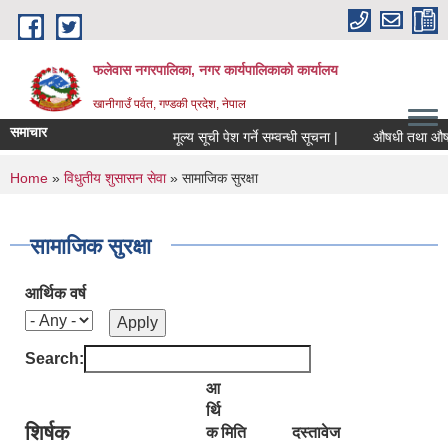
Skip to main content
फलेवास नगरपालिका, नगर कार्यपालिकाको कार्यालय
खानीगाउँ पर्वत, गण्डकी प्रदेश, नेपाल
समाचार
मूल्य सूची पेश गर्ने सम्वन्धी सूचना |
औषधी तथा औषधीजन्
You are here
Home
»
विधुतीय शुसासन सेवा
» सामाजिक सुरक्षा
सामाजिक सुरक्षा
आर्थिक वर्ष
Search:
आ
र्थि
शिर्षक
क
मिति
दस्तावेज