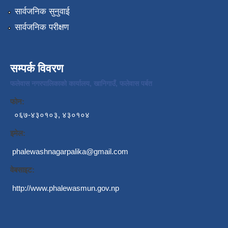
सार्वजनिक सुनुवाई
सार्वजनिक परीक्षण
सम्पर्क विवरण
फलेवास नगरपालिकाको कार्यालय, खानिगाउँ, फलेवास पर्बत
फोन:
०६७-४३०१०३, ४३०१०४
इमेल:
phalewashnagarpalika@gmail.com
वेबसाइट:
http://www.phalewasmun.gov.np