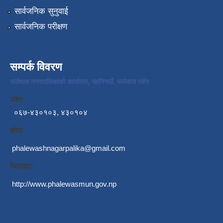
सार्वजनिक सुनुवाई
सार्वजनिक परीक्षण
सम्पर्क विवरण
फलेवास नगरपालिकाको कार्यालय, खानिगाउँ, फलेवास पर्बत
फोन:
०६७-४३०१०३, ४३०१०४
इमेल:
phalewashnagarpalika@gmail.com
वेबसाइट:
http://www.phalewasmun.gov.np