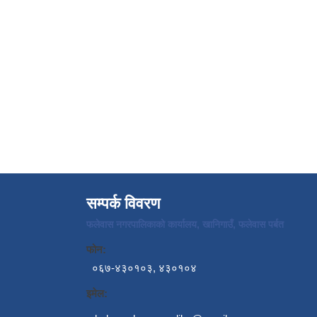
सम्पर्क विवरण
फलेवास नगरपालिकाको कार्यालय, खानिगाउँ, फलेवास पर्बत
फोन:
०६७-४३०१०३, ४३०१०४
इमेल: