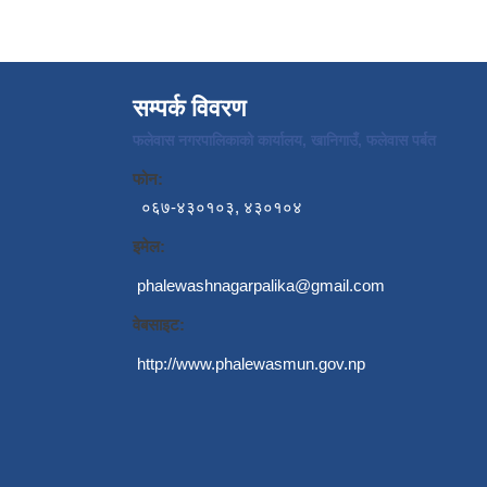
सम्पर्क विवरण
फलेवास नगरपालिकाको कार्यालय, खानिगाउँ, फलेवास पर्बत
फोन:
०६७-४३०१०३, ४३०१०४
इमेल:
phalewashnagarpalika@gmail.com
वेबसाइट:
http://www.phalewasmun.gov.np