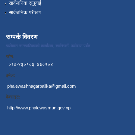
सार्वजनिक सुनुवाई
सार्वजनिक परीक्षण
सम्पर्क विवरण
फलेवास नगरपालिकाको कार्यालय, खानिगाउँ, फलेवास पर्बत
फोन:
०६७-४३०१०३, ४३०१०४
इमेल:
phalewashnagarpalika@gmail.com
वेबसाइट:
http://www.phalewasmun.gov.np