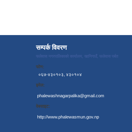
सम्पर्क विवरण
फलेवास नगरपालिकाको कार्यालय, खानिगाउँ, फलेवास पर्बत
फोन:
०६७-४३०१०३, ४३०१०४
इमेल:
phalewashnagarpalika@gmail.com
वेबसाइट:
http://www.phalewasmun.gov.np