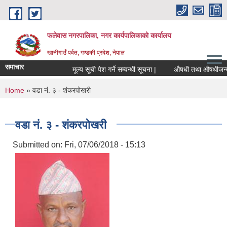
Skip to main content
फलेवास नगरपालिका, नगर कार्यपालिकाको कार्यालय
खानीगाउँ पर्वत, गण्डकी प्रदेश, नेपाल
समाचार
मूल्य सूची पेश गर्ने सम्वन्धी सूचना |
औषधी तथा औषधीजन्य सामा
You are here
Home
» वडा नं. ३ - शंकरपोखरी
वडा नं. ३ - शंकरपोखरी
Submitted on:
Fri, 07/06/2018 - 15:13