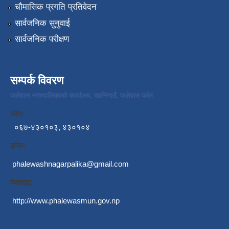
चौमासिक प्रगति प्रतिवेदन
सार्वजनिक सुनुवाई
सार्वजनिक परीक्षण
सम्पर्क विवरण
फलेवास नगरपालिकाको कार्यालय, खानिगाउँ, फलेवास पर्बत
फोन:
०६७-४३०१०३, ४३०१०४
इमेल:
phalewashnagarpalika@gmail.com
वेबसाइट:
http://www.phalewasmun.gov.np