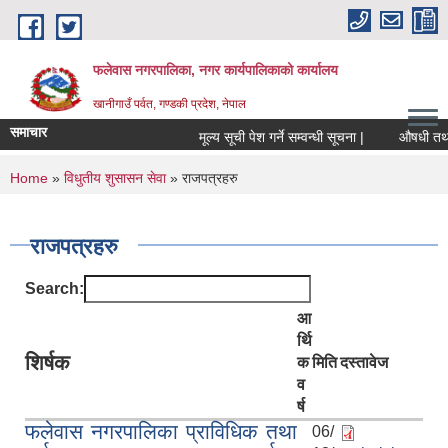
Skip to main content
फलेवास नगरपालिका, नगर कार्यपालिकाको कार्यालय
खानीगाउँ पर्वत, गण्डकी प्रदेश, नेपाल
समाचार
मूल्य सूची पेश गर्ने सम्वन्धी सूचना |
औषधी तथा औष
You are here
Home
»
विधुतीय शुसासन सेवा
» राजपत्रहरु
राजपत्रहरु
Search:
आ
र्थि
शिर्षक
क
मिति
दस्तावेज
व
र्ष
फलेवास नगरपालिका प्राविधिक तथा
06/