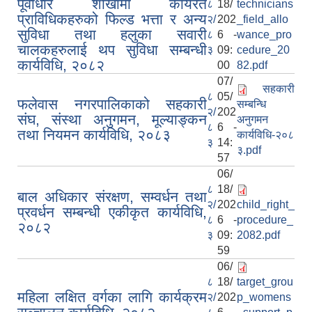
पूर्वाधार शाखामा कार्यरत
८
18/
technicians
प्राविधिकहरुको फिल्ड भत्ता र अन्य
२/
202
_field_allo
सुविधा तथा हलुका सवारी
८
6 -
wance_pro
चालकहरुलाई थप सुविधा सम्बन्धी
३
09:
cedure_20
कार्यविधि, २०८२
00
82.pdf
07/
सहकारी
८
05/
फलेवास नगरपालिकाको सहकारी
सम्बन्धि
२/
202
संघ, संस्था अनुगमन, मूल्याङ्कन
अनुगमन
८
6 -
तथा नियमन कार्यविधि, २०८३
कार्यविधि-२०८
३
14:
३.pdf
57
06/
८
18/
बाल अधिकार संरक्षण, सम्वर्धन तथा
२/
202
child_right_
प्रवर्धन सम्बन्धी एकीकृत कार्यविधि,
८
6 -
procedure_
२०८२
३
09:
2082.pdf
59
06/
८
18/
target_grou
महिला लक्षित वर्गका लागि कार्यक्रम
२/
202
p_womens