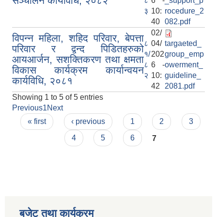
सञ्चालन कार्यविधि, २०८२
८
6 -
_support_p
३
10:
rocedure_2
40
082.pdf
02/
विपन्न महिला, शहिद परिवार, बेपत्ता
८
04/
targaeted_
परिवार र द्वन्द पिडितहरुको
१/
202
group_emp
आयआर्जन, सशक्तिकरण तथा क्षमता
८
6 -
owerment_
विकास कार्यक्रम कार्यान्वयन
२
10:
guideline_
कार्यविधि, २०८१
42
2081.pdf
Showing 1 to 5 of 5 entries
Previous
1
Next
Pages
« first
‹ previous
1
2
3
4
5
6
7
बजेट तथा कार्यक्रम