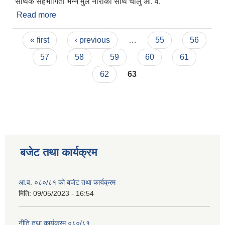
सार्थक सहभागिता भन्ने मुल नाराका साथ चालु आ. व.
Read more
about एकिकृत सम्पत्ति कर र गुरुयोजना निर्माण अभियान
सम्वन्धि सुचना ।
Pages
« first
‹ previous
…
55
56
57
58
59
60
61
62
63
बजेट तथा कार्यक्रम
आ.व. ०८०/८१ को बजेट तथा कार्यक्रम
मिति:
09/05/2023 - 16:54
नीति तथा कार्यक्रम ०८०/८१