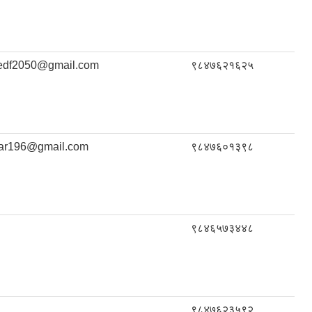
edf2050@gmail.com
९८४७६२१६२५
yar196@gmail.com
९८४७६०१३९८
९८४६५७३४४८
९८४७६२३५९२