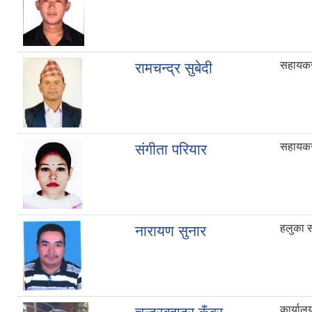
सहायकस्
रामचन्द्र सुबेदी
सहायकस्
संगीता परियार
हलुका 
नारायण सुनार
कार्याल