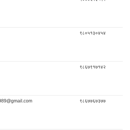
९८०५१३०४५४
९८६७९१७१४२
1989@gmail.com
९८६७७६७३७७