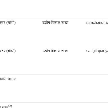
तर (चौंथो)
उद्योग विकास शाखा
ramchandra
तर (चौंथो)
उद्योग विकास शाखा
sangitapari
सवारी चालक
य सहयोगी