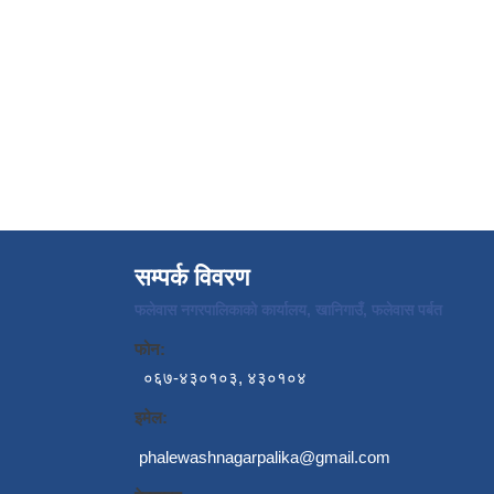
सम्पर्क विवरण
फलेवास नगरपालिकाको कार्यालय, खानिगाउँ, फलेवास पर्बत
फोन:
०६७-४३०१०३, ४३०१०४
इमेल:
phalewashnagarpalika@gmail.com